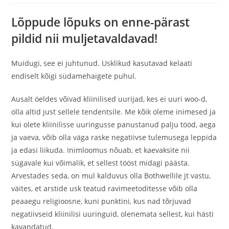
Lõppude lõpuks on enne-pärast
pildid nii muljetavaldavad!
Muidugi, see ei juhtunud. Usklikud kasutavad kelaati
endiselt kõigi südamehaigete puhul.
Ausalt öeldes võivad kliinilised uurijad, kes ei uuri woo-d,
olla altid just sellele tendentsile. Me kõik oleme inimesed ja
kui olete kliinilisse uuringusse panustanud palju tööd, aega
ja vaeva, võib olla väga raske negatiivse tulemusega leppida
ja edasi liikuda. Inimloomus nõuab, et kaevaksite nii
sügavale kui võimalik, et sellest tööst midagi päästa.
Arvestades seda, on mul kalduvus olla Bothwellile jt vastu,
väites, et arstide usk teatud ravimeetoditesse võib olla
peaaegu religioosne, kuni punktini, kus nad tõrjuvad
negatiivseid kliinilisi uuringuid, olenemata sellest, kui hästi
kavandatud.