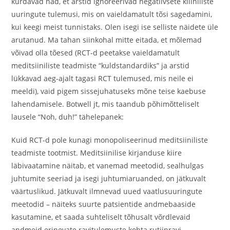
kurdavad nad, et arstid ignoreerivad negatiivsete kliiniliste
uuringute tulemusi, mis on vaieldamatult tõsi sagedamini,
kui keegi meist tunnistaks. Olen isegi ise selliste näidete üle
arutanud. Ma tahan siinkohal mitte eitada, et mõlemad
võivad olla tõesed (RCT-d peetakse vaieldamatult
meditsiiniliste teadmiste “kuldstandardiks” ja arstid
lükkavad aeg-ajalt tagasi RCT tulemused, mis neile ei
meeldi), vaid pigem sissejuhatuseks mõne teise kaebuse
lahendamisele. Botwell jt, mis taandub põhimõtteliselt
lausele “Noh, duh!” tähelepanek:
Kuid RCT-d pole kunagi monopoliseerinud meditsiiniliste
teadmiste tootmist. Meditsiinilise kirjanduse kiire
läbivaatamine näitab, et vanemad meetodid, sealhulgas
juhtumite seeriad ja isegi juhtumiaruanded, on jätkuvalt
väärtuslikud. Jätkuvalt ilmnevad uued vaatlusuuringute
meetodid – näiteks suurte patsientide andmebaaside
kasutamine, et saada suhteliselt tõhusalt võrdlevaid
andmeid erinevate ravitulemuste kohta rutiinravi