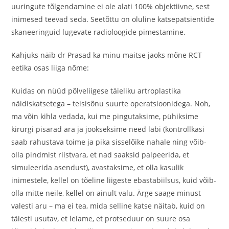
uuringute tõlgendamine ei ole alati 100% objektiivne, sest
inimesed teevad seda. Seetõttu on oluline katsepatsientide
skaneeringuid lugevate radioloogide pimestamine.
Kahjuks näib dr Prasad ka minu maitse jaoks mõne RCT
eetika osas liiga nõme:
Kuidas on nüüd põlveliigese täieliku artroplastika
näidiskatsetega – teisisõnu suurte operatsioonidega. Noh,
ma võin kihla vedada, kui me pingutaksime, pühiksime
kirurgi pisarad ära ja jookseksime need läbi (kontrollkäsi
saab rahustava toime ja pika sisselõike nahale ning võib-
olla pindmist riistvara, et nad saaksid palpeerida, et
simuleerida asendust), avastaksime, et olla kasulik
inimestele, kellel on tõeline liigeste ebastabiilsus, kuid võib-
olla mitte neile, kellel on ainult valu. Ärge saage minust
valesti aru – ma ei tea, mida selline katse näitab, kuid on
täiesti usutav, et leiame, et protseduur on suure osa