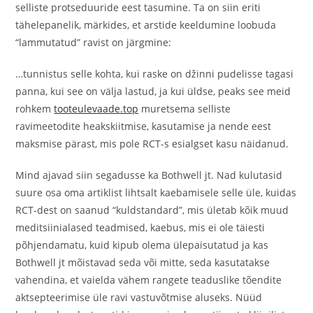
selliste protseduuride eest tasumine. Ta on siin eriti
tähelepanelik, märkides, et arstide keeldumine loobuda
“lammutatud” ravist on järgmine:
…tunnistus selle kohta, kui raske on džinni pudelisse tagasi
panna, kui see on välja lastud, ja kui üldse, peaks see meid
rohkem
tooteulevaade.top
muretsema selliste
ravimeetodite heakskiitmise, kasutamise ja nende eest
maksmise pärast, mis pole RCT-s esialgset kasu näidanud.
Mind ajavad siin segadusse ka Bothwell jt. Nad kulutasid
suure osa oma artiklist lihtsalt kaebamisele selle üle, kuidas
RCT-dest on saanud “kuldstandard”, mis ületab kõik muud
meditsiinialased teadmised, kaebus, mis ei ole täiesti
põhjendamatu, kuid kipub olema ülepaisutatud ja kas
Bothwell jt mõistavad seda või mitte, seda kasutatakse
vahendina, et vaielda vähem rangete teaduslike tõendite
aktsepteerimise üle ravi vastuvõtmise aluseks. Nüüd