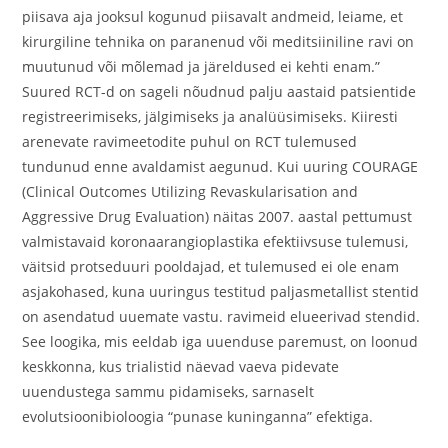
piisava aja jooksul kogunud piisavalt andmeid, leiame, et
kirurgiline tehnika on paranenud või meditsiiniline ravi on
muutunud või mõlemad ja järeldused ei kehti enam.”
Suured RCT-d on sageli nõudnud palju aastaid patsientide
registreerimiseks, jälgimiseks ja analüüsimiseks. Kiiresti
arenevate ravimeetodite puhul on RCT tulemused
tundunud enne avaldamist aegunud. Kui uuring COURAGE
(Clinical Outcomes Utilizing Revaskularisation and
Aggressive Drug Evaluation) näitas 2007. aastal pettumust
valmistavaid koronaarangioplastika efektiivsuse tulemusi,
väitsid protseduuri pooldajad, et tulemused ei ole enam
asjakohased, kuna uuringus testitud paljasmetallist stentid
on asendatud uuemate vastu. ravimeid elueerivad stendid.
See loogika, mis eeldab iga uuenduse paremust, on loonud
keskkonna, kus trialistid näevad vaeva pidevate
uuendustega sammu pidamiseks, sarnaselt
evolutsioonibioloogia “punase kuninganna” efektiga.