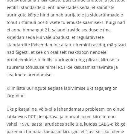
eetilisi standardeid, eriti arvestades seda, et kliiniliste
uuringute kõrge hind annab uurijatele ja sidusrühmadele
tohutu stiimuli positiivsete tulemuste saamiseks. Kuigi nad
ei anna hinnangut 21. sajandi ravide seadusele (ma
kirjeldan seda kui valelubadust, et regulatiivsete
standardite lõdvendamine aitab kiiremini ravida), märgivad
nad õigesti, et see on osaliselt reaktsioon nendele
probleemidele. kliinilisi uuringuid ning piiraks kiiruse ja
suurema tõhususe nimel RCT-de kasutamist ravimite ja
seadmete arendamisel.
Kliiniliste uuringute aeglase läbiviimise üks tagajärg on
järgmine:
Üks pikaajaline, võib-olla lahendamatu probleem, on olnud
lahknevus RCT-de ajakava ja innovatsiooni kiire tempo
vahel. 1976. aastal arutledes selle üle, kuidas CABG-d kõige
paremini hinnata, kaebasid kirurgid, et “just siis, kui oleme