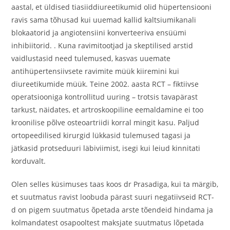
aastal, et üldised tiasiiddiureetikumid olid hüpertensiooni
ravis sama tõhusad kui uuemad kallid kaltsiumikanali
blokaatorid ja angiotensiini konverteeriva ensüümi
inhibiitorid. . Kuna ravimitootjad ja skeptilised arstid
vaidlustasid need tulemused, kasvas uuemate
antihüpertensiivsete ravimite müük kiiremini kui
diureetikumide müük. Teine 2002. aasta RCT – fiktiivse
operatsiooniga kontrollitud uuring – trotsis tavapärast
tarkust, näidates, et artroskoopiline eemaldamine ei too
kroonilise põlve osteoartriidi korral mingit kasu. Paljud
ortopeedilised kirurgid lükkasid tulemused tagasi ja
jätkasid protseduuri läbiviimist, isegi kui leiud kinnitati
korduvalt.
Olen selles küsimuses taas koos dr Prasadiga, kui ta märgib,
et suutmatus ravist loobuda pärast suuri negatiivseid RCT-
d on pigem suutmatus õpetada arste tõendeid hindama ja
kolmandatest osapooltest maksjate suutmatus lõpetada