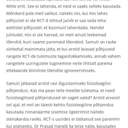
Mitte eriti. See ei tähenda, et neid ei saaks selleks kasutada.
Mõnikord pole meil valikut, näiteks siis, kui mis tahes
põhjustel ei ole RCT-d tehtud ja/või ei saa seda teha
eetilistel põhjustel, et küsimust lahendada. Nendel
juhtudel, mis ei ole harvad, on meil ainult leebemad
tõendid, kuni saame paremaid tõendeid. Samuti on raske
siinkohal mainimata jätta, et kui arstid leiavad põhjuseid
rangete RCT-de tulemuste tagasilükkamiseks, annab vähem
rangetele uuringutele tuginemine neile lihtsalt parema
ettekäände kliiniliste tõendite ignoreerimiseks.
Samuti jätkavad arstid ravi õigustamiseks füsioloogilisi
põhjendusi. Kas ma pean teile meelde tuletama, et need
füsioloogilised põhjendused on sageli valed? Arstid arvasid
sel ajal, et neil on täiesti kehtiv füsioloogiline põhjendus
kasutada rinnanäärme sisemise ligeerimist näiteks
stenokardia raviks. RCT-s uurides ei töötanud see paremini
kui platseebo. Dr Prasad märgib ka teise näite, kasutades