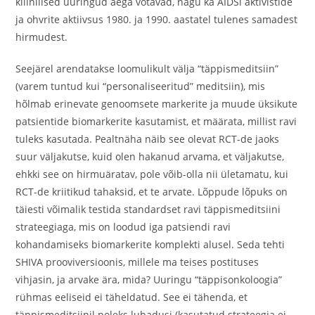
kliinilised uuringud aega võtavad, nagu ka AIDSi aktivistide
ja ohvrite aktiivsus 1980. ja 1990. aastatel tulenes samadest
hirmudest.
Seejärel arendatakse loomulikult välja “täppismeditsiin”
(varem tuntud kui “personaliseeritud” meditsiin), mis
hõlmab erinevate genoomsete markerite ja muude üksikute
patsientide biomarkerite kasutamist, et määrata, millist ravi
tuleks kasutada. Pealtnäha näib see olevat RCT-de jaoks
suur väljakutse, kuid olen hakanud arvama, et väljakutse,
ehkki see on hirmuäratav, pole võib-olla nii ületamatu, kui
RCT-de kriitikud tahaksid, et te arvate. Lõppude lõpuks on
täiesti võimalik testida standardset ravi täppismeditsiini
strateegiaga, mis on loodud iga patsiendi ravi
kohandamiseks biomarkerite komplekti alusel. Seda tehti
SHIVA prooviversioonis, millele ma teises postituses
vihjasin, ja arvake ära, mida? Uuringu “täppisonkoloogia”
rühmas eeliseid ei täheldatud. See ei tähenda, et
täppismeditsiinil poleks lubadusi (kasutatud strateegia ei