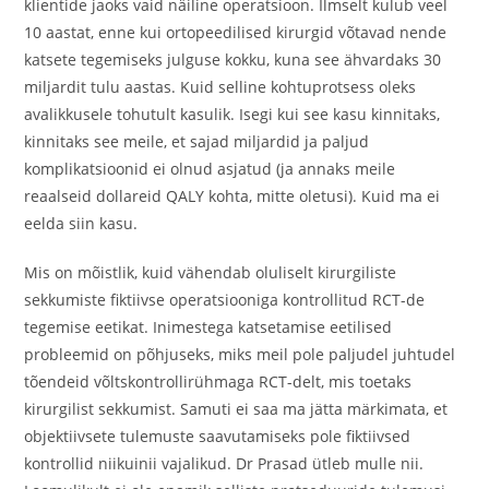
klientide jaoks vaid näiline operatsioon. Ilmselt kulub veel
10 aastat, enne kui ortopeedilised kirurgid võtavad nende
katsete tegemiseks julguse kokku, kuna see ähvardaks 30
miljardit tulu aastas. Kuid selline kohtuprotsess oleks
avalikkusele tohutult kasulik. Isegi kui see kasu kinnitaks,
kinnitaks see meile, et sajad miljardid ja paljud
komplikatsioonid ei olnud asjatud (ja annaks meile
reaalseid dollareid QALY kohta, mitte oletusi). Kuid ma ei
eelda siin kasu.
Mis on mõistlik, kuid vähendab oluliselt kirurgiliste
sekkumiste fiktiivse operatsiooniga kontrollitud RCT-de
tegemise eetikat. Inimestega katsetamise eetilised
probleemid on põhjuseks, miks meil pole paljudel juhtudel
tõendeid võltskontrollirühmaga RCT-delt, mis toetaks
kirurgilist sekkumist. Samuti ei saa ma jätta märkimata, et
objektiivsete tulemuste saavutamiseks pole fiktiivsed
kontrollid niikuinii vajalikud. Dr Prasad ütleb mulle nii.