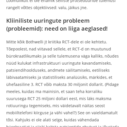
Loomulikult ei ole enamik selliste protseduuride tulemusi
rangelt võttes objektiivsed: valu, jäikus jne.
Kliiniliste uuringute probleem
(probleemid): need on liiga aeglased!
Mitte kõik Bothwelli jt kriitika RCT-dele ei ole kehtetu.
Tõepoolest, nad viitavad sellele, et RCT-d on muutunud
bürokraatlikumaks ja selle tulemusena väga kalliks, nõudes
nüüd kulukat infrastruktuuri uuringute kavandamiseks,
patsiendihoolduseks, andmete säilitamiseks, eetiliseks
läbivaatamiseks ja statistiliseks analüüsiks, märkides, et
ühefaasiline 3. RCT võib maksta 30 miljonit dollarit. (Pidage
meeles, kuidas ma mainisin, et saan teha korraliku
suurusega RCT 25 miljoni dollari eest, mis läks maksma
rotiuuringu tegemiseks, mis väidetavalt näitas seost
mobiiltelefoni kiirguse ja vähi vahel?) See on vaieldamatult
tõsi. Kahjuks ei ole alati selge, kuidas vähendada
bürokraatiat ja siiski kaitsta patsientide ohutust ja jõustada