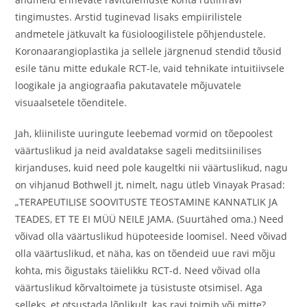
tingimustes. Arstid tuginevad lisaks empiirilistele
andmetele jätkuvalt ka füsioloogilistele põhjendustele.
Koronaarangioplastika ja sellele järgnenud stendid tõusid
esile tänu mitte edukale RCT-le, vaid tehnikate intuitiivsele
loogikale ja angiograafia pakutavatele mõjuvatele
visuaalsetele tõenditele.
Jah, kliiniliste uuringute leebemad vormid on tõepoolest
väärtuslikud ja neid avaldatakse sageli meditsiinilises
kirjanduses, kuid need pole kaugeltki nii väärtuslikud, nagu
on vihjanud Bothwell jt, nimelt, nagu ütleb Vinayak Prasad:
„TERAPEUTILISE SOOVITUSTE TEOSTAMINE KANNATLIK JA
TEADES, ET TE EI MÜÜ NEILE JAMA. (Suurtähed oma.) Need
võivad olla väärtuslikud hüpoteeside loomisel. Need võivad
olla väärtuslikud, et näha, kas on tõendeid uue ravi mõju
kohta, mis õigustaks täielikku RCT-d. Need võivad olla
väärtuslikud kõrvaltoimete ja tüsistuste otsimisel. Aga
selleks, et otsustada lõplikult, kas ravi toimib või mitte?