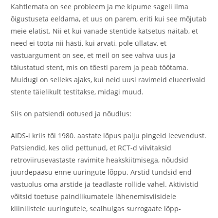
Kahtlemata on see probleem ja me kipume sageli ilma
õigustuseta eeldama, et uus on parem, eriti kui see mõjutab
meie elatist. Nii et kui vanade stentide katsetus näitab, et
need ei tööta nii hästi, kui arvati, pole üllatav, et
vastuargument on see, et meil on see vahva uus ja
täiustatud stent, mis on tõesti parem ja peab töötama.
Muidugi on selleks ajaks, kui neid uusi ravimeid elueerivaid
stente täielikult testitakse, midagi muud.
Siis on patsiendi ootused ja nõudlus:
AIDS-i kriis tõi 1980. aastate lõpus palju pingeid leevendust.
Patsiendid, kes olid pettunud, et RCT-d viivitaksid
retroviirusevastaste ravimite heakskiitmisega, nõudsid
juurdepääsu enne uuringute lõppu. Arstid tundsid end
vastuolus oma arstide ja teadlaste rollide vahel. Aktivistid
võitsid toetuse paindlikumatele lähenemisviisidele
kliinilistele uuringutele, sealhulgas surrogaate lõpp-