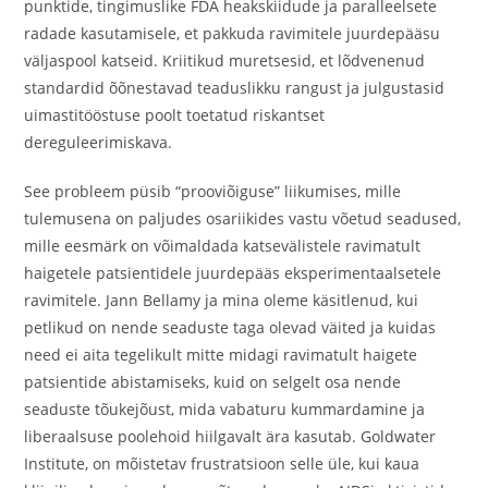
punktide, tingimuslike FDA heakskiidude ja paralleelsete
radade kasutamisele, et pakkuda ravimitele juurdepääsu
väljaspool katseid. Kriitikud muretsesid, et lõdvenenud
standardid õõnestavad teaduslikku rangust ja julgustasid
uimastitööstuse poolt toetatud riskantset
dereguleerimiskava.
See probleem püsib “prooviõiguse” liikumises, mille
tulemusena on paljudes osariikides vastu võetud seadused,
mille eesmärk on võimaldada katsevälistele ravimatult
haigetele patsientidele juurdepääs eksperimentaalsetele
ravimitele. Jann Bellamy ja mina oleme käsitlenud, kui
petlikud on nende seaduste taga olevad väited ja kuidas
need ei aita tegelikult mitte midagi ravimatult haigete
patsientide abistamiseks, kuid on selgelt osa nende
seaduste tõukejõust, mida vabaturu kummardamine ja
liberaalsuse poolehoid hiilgavalt ära kasutab. Goldwater
Institute, on mõistetav frustratsioon selle üle, kui kaua