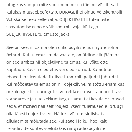
ning kas sümptomite suurenemine on tõeline või lihtsalt
kulukas platseeboefekt? (COURAGE’il ei olnud võltskontrolli)
Võltskatse teeb selle välja. OBJEKTIIVSETE tulemuste
saavutamiseks pole võltskontrolli vaja, küll aga
SUBJEKTIIVSETE tulemuste jaoks.
See on see, mida ma olen onkoloogiliste uuringute kohta
öelnud. Kui tulemus, mida vaatate, on üldine ellujäämine,
on see umbes nii objektiivne tulemus, kui võite ette
kujutada. Kas sa oled elus või oled surnud. Samuti on
ebaeetiline kasutada fiktiivset kontrolli paljudel juhtudel,
kui mõõdetav tulemus on nii objektiivne, mistõttu enamikus
onkoloogilistes uuringutes võrreldakse ravi standardit ravi
standardse ja uue sekkumisega. Samuti ei käsitle dr Prasad
seda, et mõned näiliselt “objektiivsed” tulemused ei pruugi
olla täiesti objektiivsed. Näiteks võib retsidiivivaba
ellujäämist mõjutada see, kui sageli ja kui hoolikalt
retsidiivide suhtes sõelutakse, ning radioloogiliste