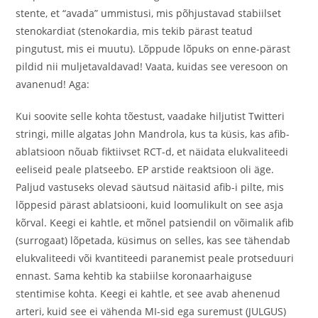
stente, et “avada” ummistusi, mis põhjustavad stabiilset
stenokardiat (stenokardia, mis tekib pärast teatud
pingutust, mis ei muutu). Lõppude lõpuks on enne-pärast
pildid nii muljetavaldavad! Vaata, kuidas see veresoon on
avanenud! Aga:
Kui soovite selle kohta tõestust, vaadake hiljutist Twitteri
stringi, mille algatas John Mandrola, kus ta küsis, kas afib-
ablatsioon nõuab fiktiivset RCT-d, et näidata elukvaliteedi
eeliseid peale platseebo. EP arstide reaktsioon oli äge.
Paljud vastuseks olevad säutsud näitasid afib-i pilte, mis
lõppesid pärast ablatsiooni, kuid loomulikult on see asja
kõrval. Keegi ei kahtle, et mõnel patsiendil on võimalik afib
(surrogaat) lõpetada, küsimus on selles, kas see tähendab
elukvaliteedi või kvantiteedi paranemist peale protseduuri
ennast. Sama kehtib ka stabiilse koronaarhaiguse
stentimise kohta. Keegi ei kahtle, et see avab ahenenud
arteri, kuid see ei vähenda MI-sid ega suremust (JULGUS)