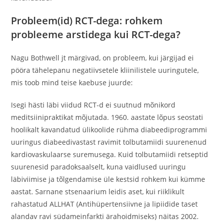
Probleem(id) RCT-dega: rohkem
probleeme arstidega kui RCT-dega?
Nagu Bothwell jt märgivad, on probleem, kui järgijad ei
pööra tähelepanu negatiivsetele kliinilistele uuringutele,
mis toob mind teise kaebuse juurde:
Isegi hästi läbi viidud RCT-d ei suutnud mõnikord
meditsiinipraktikat mõjutada. 1960. aastate lõpus seostati
hoolikalt kavandatud ülikoolide rühma diabeediprogrammi
uuringus diabeedivastast ravimit tolbutamiidi suurenenud
kardiovaskulaarse suremusega. Kuid tolbutamiidi retseptid
suurenesid paradoksaalselt, kuna vaidlused uuringu
läbiviimise ja tõlgendamise üle kestsid rohkem kui kümme
aastat. Sarnane stsenaarium leidis aset, kui riiklikult
rahastatud ALLHAT (Antihüpertensiivne ja lipiidide taset
alandav ravi südameinfarkti ärahoidmiseks) näitas 2002.