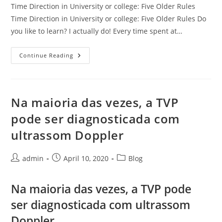
Time Direction in University or college: Five Older Rules
Time Direction in University or college: Five Older Rules Do
you like to learn? I actually do! Every time spent at…
Continue Reading
Na maioria das vezes, a TVP
pode ser diagnosticada com
ultrassom Doppler
admin
April 10, 2020
Blog
Na maioria das vezes, a TVP pode
ser diagnosticada com ultrassom
Doppler