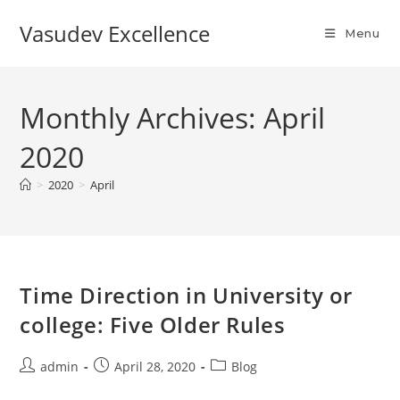
Vasudev Excellence
Menu
Monthly Archives: April
2020
>
2020
>
April
Time Direction in University or
college: Five Older Rules
admin
April 28, 2020
Blog