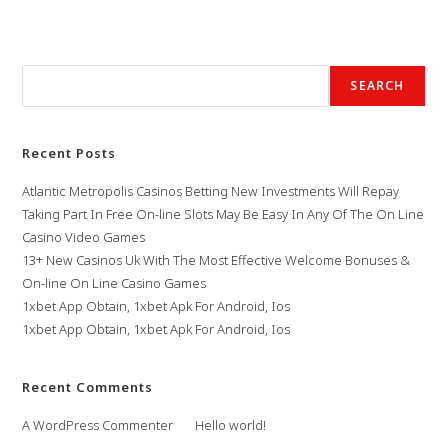
Search
SEARCH
Recent Posts
Atlantic Metropolis Casinos Betting New Investments Will Repay
Taking Part In Free On-line Slots May Be Easy In Any Of The On Line
Casino Video Games
13+ New Casinos Uk With The Most Effective Welcome Bonuses &
On-line On Line Casino Games
1xbet App Obtain, 1xbet Apk For Android, Ios
1xbet App Obtain, 1xbet Apk For Android, Ios
Recent Comments
A WordPress Commenter
on
Hello world!