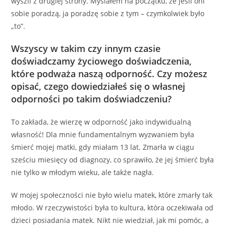
wyszli z drugiej strony. Myślałem na początku, że jeśli oni
sobie poradzą, ja poradzę sobie z tym – czymkolwiek było
„to”.
Wszyscy w takim czy innym czasie
doświadczamy życiowego doświadczenia,
które podważa naszą odporność. Czy możesz
opisać, czego dowiedziałeś się o własnej
odporności po takim doświadczeniu?
To zakłada, że ​​wierzę w odporność jako indywidualną
własność! Dla mnie fundamentalnym wyzwaniem była
śmierć mojej matki, gdy miałam 13 lat. Zmarła w ciągu
sześciu miesięcy od diagnozy, co sprawiło, że jej śmierć była
nie tylko w młodym wieku, ale także nagła.
W mojej społeczności nie było wielu matek, które zmarły tak
młodo. W rzeczywistości była to kultura, która oczekiwała od
dzieci posiadania matek. Nikt nie wiedział, jak mi pomóc, a