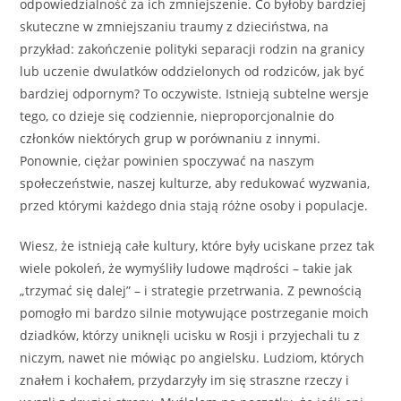
odpowiedzialność za ich zmniejszenie. Co byłoby bardziej
skuteczne w zmniejszaniu traumy z dzieciństwa, na
przykład: zakończenie polityki separacji rodzin na granicy
lub uczenie dwulatków oddzielonych od rodziców, jak być
bardziej odpornym? To oczywiste. Istnieją subtelne wersje
tego, co dzieje się codziennie, nieproporcjonalnie do
członków niektórych grup w porównaniu z innymi.
Ponownie, ciężar powinien spoczywać na naszym
społeczeństwie, naszej kulturze, aby redukować wyzwania,
przed którymi każdego dnia stają różne osoby i populacje.
Wiesz, że istnieją całe kultury, które były uciskane przez tak
wiele pokoleń, że wymyśliły ludowe mądrości – takie jak
„trzymać się dalej” – i strategie przetrwania. Z pewnością
pomogło mi bardzo silnie motywujące postrzeganie moich
dziadków, którzy uniknęli ucisku w Rosji i przyjechali tu z
niczym, nawet nie mówiąc po angielsku. Ludziom, których
znałem i kochałem, przydarzyły im się straszne rzeczy i