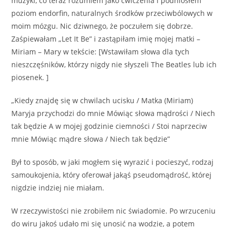
muzyki, co teraz rozumiem jako ćwiczenia i podniosłem
poziom endorfin, naturalnych środków przeciwbólowych w
moim mózgu. Nic dziwnego, że poczułem się dobrze.
Zaśpiewałam „Let It Be” i zastąpiłam imię mojej matki –
Miriam – Mary w tekście: [Wstawiłam słowa dla tych
nieszczęśników, którzy nigdy nie słyszeli The Beatles lub ich
piosenek. ]
„Kiedy znajdę się w chwilach ucisku / Matka (Miriam)
Maryja przychodzi do mnie Mówiąc słowa mądrości / Niech
tak będzie A w mojej godzinie ciemności / Stoi naprzeciw
mnie Mówiąc mądre słowa / Niech tak będzie”
Był to sposób, w jaki mogłem się wyrazić i pocieszyć, rodzaj
samoukojenia, który oferował jakąś pseudomądrość, której
nigdzie indziej nie miałam.
W rzeczywistości nie zrobiłem nic świadomie. Po wrzuceniu
do wiru jakoś udało mi się unosić na wodzie, a potem