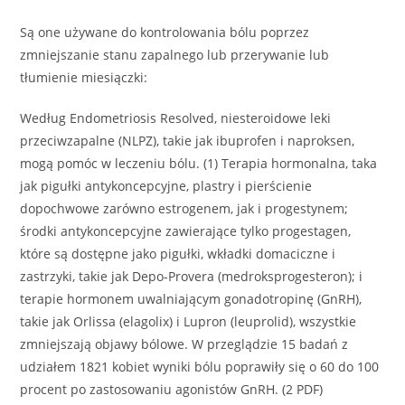
Są one używane do kontrolowania bólu poprzez
zmniejszanie stanu zapalnego lub przerywanie lub
tłumienie miesiączki:
Według Endometriosis Resolved, niesteroidowe leki
przeciwzapalne (NLPZ), takie jak ibuprofen i naproksen,
mogą pomóc w leczeniu bólu. (1) Terapia hormonalna, taka
jak pigułki antykoncepcyjne, plastry i pierścienie
dopochwowe zarówno estrogenem, jak i progestynem;
środki antykoncepcyjne zawierające tylko progestagen,
które są dostępne jako pigułki, wkładki domaciczne i
zastrzyki, takie jak Depo-Provera (medroksprogesteron); i
terapie hormonem uwalniającym gonadotropinę (GnRH),
takie jak Orlissa (elagolix) i Lupron (leuprolid), wszystkie
zmniejszają objawy bólowe. W przeglądzie 15 badań z
udziałem 1821 kobiet wyniki bólu poprawiły się o 60 do 100
procent po zastosowaniu agonistów GnRH. (2 PDF)