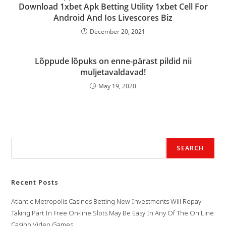
Download 1xbet Apk Betting Utility 1xbet Cell For
Android And Ios Livescores Biz
December 20, 2021
Lõppude lõpuks on enne-pärast pildid nii
muljetavaldavad!
May 19, 2020
Search
SEARCH
Recent Posts
Atlantic Metropolis Casinos Betting New Investments Will Repay
Taking Part In Free On-line Slots May Be Easy In Any Of The On Line
Casino Video Games